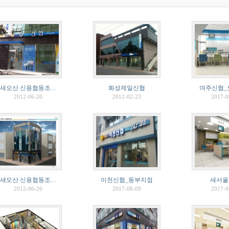
새오산 신용협동조…
화성제일신협
여주신협_
2012-06-20
2012-02-23
2017-0
새오산 신용협동조…
이천신협_동부지점
새서울
2012-06-20
2017-08-09
2017-0