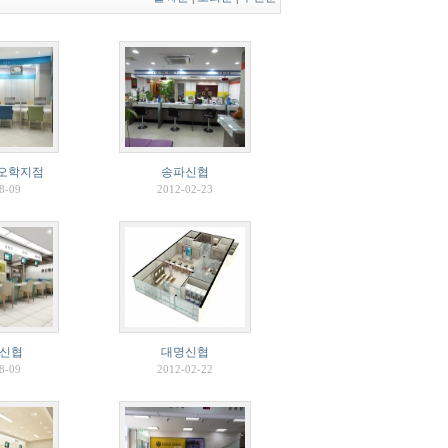
오학지점
송파신협
8-09
2012-02-23
신협
대명신협
8-09
2012-02-22