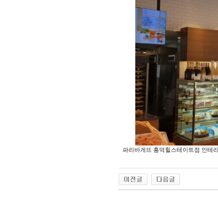
파리바게뜨 흥덕힐스테이트점 인테리