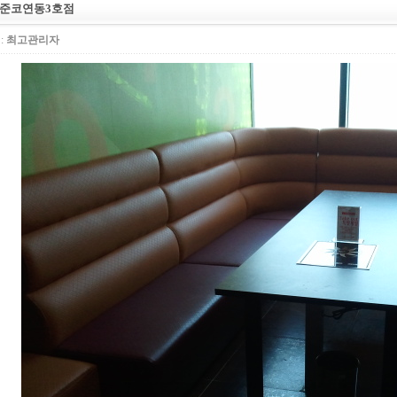
 준코연동3호점
:
최고관리자