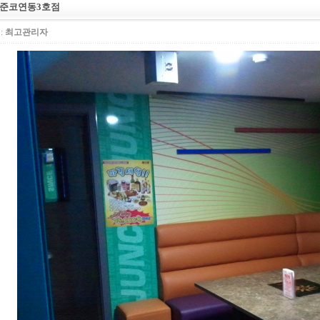
 준코연동3호점
:
최고관리자